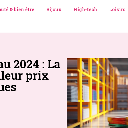
uté & bien être
Bijoux
High-tech
Loisirs
u 2024 : La
leur prix
ques