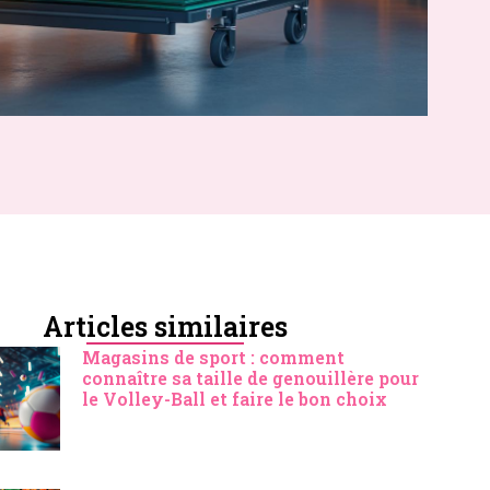
Articles similaires
Magasins de sport : comment
connaître sa taille de genouillère pour
le Volley-Ball et faire le bon choix